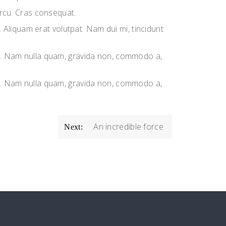
 arcu. Cras consequat.
Aliquam erat volutpat. Nam dui mi, tincidunt
sus. Nam nulla quam, gravida non, commodo a,
sus. Nam nulla quam, gravida non, commodo a,
An incredible force
Next: