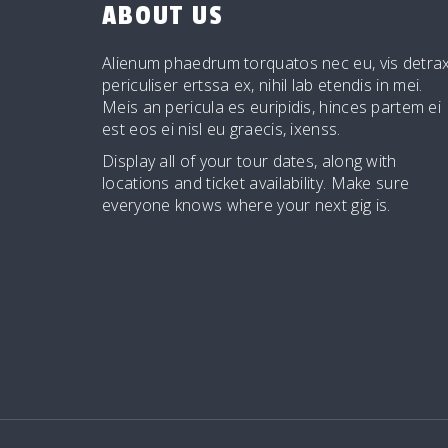
ABOUT US
Alienum phaedrum torquatos nec eu, vis detrax
periculiser ertssa ex, nihil lab etendis in mei.
Meis an pericula es euripidis, hinces partem ei
est eos ei nisl eu graecis, ixenss.
Display all of your tour dates, along with
locations and ticket availability. Make sure
everyone knows where your next gig is.