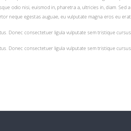
que odio nisi, euismod in, pharetra a, ultricies in, diam. Sed
rtor neque egestas auguae, eu vulputate magna eros eu erat. 
lectus. Donec consectetuer ligula vulputate sem tristique cur
lectus. Donec consectetuer ligula vulputate sem tristique cur