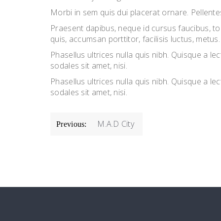
Morbi in sem quis dui placerat ornare. Pellentes
Praesent dapibus, neque id cursus faucibus, to
quis, accumsan porttitor, facilisis luctus, metus.
Phasellus ultrices nulla quis nibh. Quisque a 
sodales sit amet, nisi.
Phasellus ultrices nulla quis nibh. Quisque a 
sodales sit amet, nisi.
POST
M.A.D City
Previous:
NAVIGATION